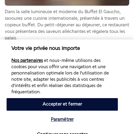
Dans la salle lumineuse et moderne du Buffet El Gaucho, 
savourez une cuisine internationale, présentée à travers un 
copieux buffet. Du petit-déjeuner au déjeuner, ce restaurant 
vous présentera des saveurs alléchantes et régalera tous les 
palais.
Votre vie privée nous importe
Fish & Seafood El Pescador
Nos partenaires
et nous-même utilisons des
cookies pour vous offrir une navigation et une
personnalisation optimale lors de l'utilisation de
notre site, adapter les publicités à vos centres
d'intérêts et enfin réaliser des statistiques de
fréquentation.
Accepter et fermer
Dans une salle moderne et raffinée, laissez-vous charmer par 
les nombreuses spécialités de la mer qui vous seront servies. 
Ce restaurant vous propose une cuisine concoctée avec des 
Paramétrer
poissons fraîchement pêchés.