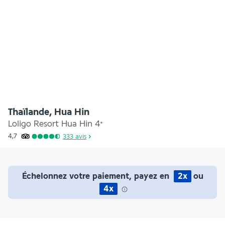
Thaïlande, Hua Hin
Loligo Resort Hua Hin
4
*
4,7
333
avis
Échelonnez votre paiement, payez en
2x
ou
4x