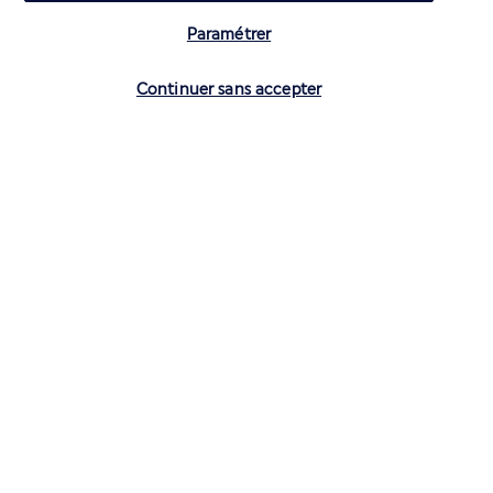
Paramétrer
Vérifier les disponibilités
Continuer sans accepter
CONTACTEZ-NOUS
01 70 99 99 52
Réservations 7j/7 du lundi au vendredi de 10h à 20h. Le samedi et
dimanche de 10h à 19h
(Prix d'un appel local)
Depuis l’étranger et les DROM-COM
+33 1 70 99 99 52
(Prix d’un appel international)
Privilégiez les heures à faible affluence