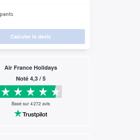
ipants
Calculer le devis
Air France Holidays
Noté
4,3
/ 5
Basé sur
4 272
avis