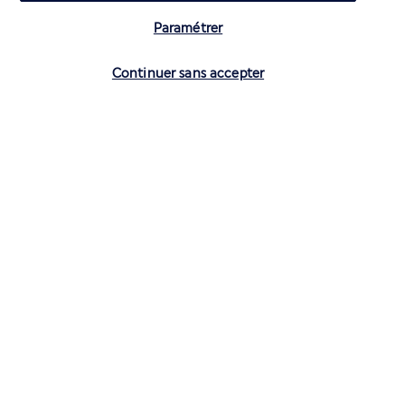
Paramétrer
Vérifier les disponibilités
Continuer sans accepter
CONTACTEZ-NOUS
01 70 99 99 52
Réservations 7j/7 du lundi au vendredi de 10h à 20h. Le samedi et
dimanche de 10h à 19h
(Prix d'un appel local)
Depuis l’étranger et les DROM-COM
+33 1 70 99 99 52
(Prix d’un appel international)
Privilégiez les heures à faible affluence