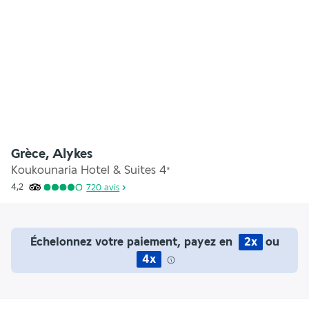
Grèce, Alykes
Koukounaria Hotel & Suites
4
*
4,2
720
avis
Échelonnez votre paiement, payez en
2x
ou
4x