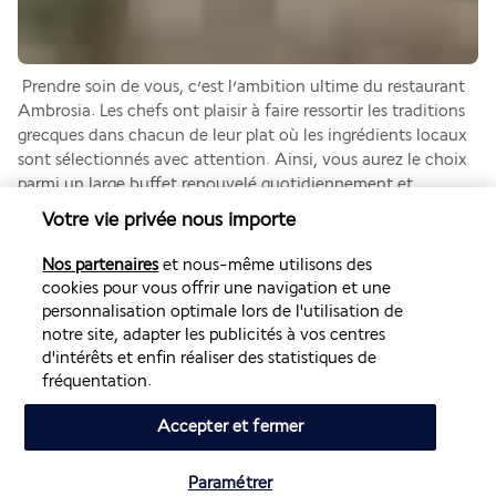
 Prendre soin de vous, c’est l’ambition ultime du restaurant 
Ambrosia. Les chefs ont plaisir à faire ressortir les traditions 
grecques dans chacun de leur plat où les ingrédients locaux 
sont sélectionnés avec attention. Ainsi, vous aurez le choix 
parmi un large buffet renouvelé quotidiennement et 
composé de nombreuses options saines et bien préparées. Le 
Votre vie privée nous importe
petit-déjeuner est servi de 07h00 à 10h30 et comprend une 
large variété de plats comme de délicieuses gaufres, crêpes, 
Nos partenaires
et nous-même utilisons des
omelettes ou encore œufs sur le plat. Le déjeuner a lieu de 
cookies pour vous offrir une navigation et une
12h30 à 14h30 et le dîner de 18h30 à 21h30. Des soirées à 
personnalisation optimale lors de l'utilisation de
thèmes sont organisées régulièrement (thème asiatique, 
notre site, adapter les publicités à vos centres
mexicain, italien, grec, Far West…). Un code vestimentaire 
d'intérêts et enfin réaliser des statistiques de
correct est requis.
fréquentation.
Note : des options vegans et végétariennes sont proposées 
Accepter et fermer
par l'établissement (à la demande). Un petit-déjeuner 
matinal peut vous être proposé avant 07h00, sur demande.
Paramétrer