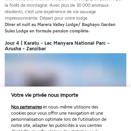
la forêt de montagne. Avec plus de 30 000 animaux 
résidents, c'est une expérience de vie sauvage 
impressionnante. Départ pour votre lodge.
Dîner et nuit au Marera Valley Lodge/ Baghayo Garden 
Suies Lodge en formule pension complète.
Jour 4 | Karatu - Lac Manyara National Parc -
Arusha - Zanzibar
Votre vie privée nous importe
Petit déjeuner au lodge et départ matinal vers le Parc 
Nos partenaires
et nous-même utilisons des
national du lac Manyara pour un court safari photo. Le lac 
cookies pour vous offrir une navigation et une
couvre les 2/3 du parc et regorge d'une biodiversité 
personnalisation optimale lors de l'utilisation de
impressionnante. Ensuite direction Arusha pour le vol 
notre site, adapter les publicités à vos centres
interne qui vous amènera à Zanzibar. Arrivée et accueil par 