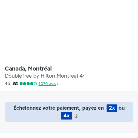
Canada, Montréal
DoubleTree by Hilton Montreal
4
*
4,2
1 070
avis
Échelonnez votre paiement, payez en
2x
ou
4x