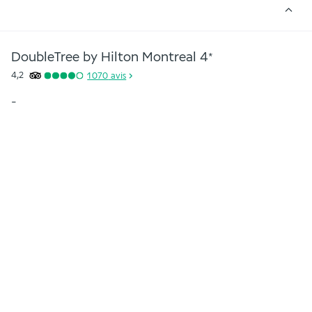
DoubleTree by Hilton Montreal
4
*
4,2
1 070
avis
-