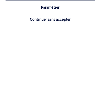
Paramétrer
Vérifier les disponibilités
Continuer sans accepter
CONTACTEZ-NOUS
01 70 99 99 52
Réservations 7j/7 du lundi au vendredi de 10h à 20h. Le samedi et
dimanche de 10h à 19h
(Prix d'un appel local)
Depuis l’étranger et les DROM-COM
+33 1 70 99 99 52
(Prix d’un appel international)
Privilégiez les heures à faible affluence