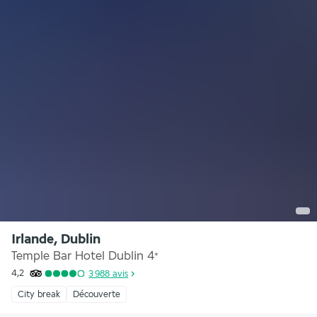
Irlande, Dublin
Temple Bar Hotel Dublin
4
*
4,2
3 988
avis
City break
Découverte