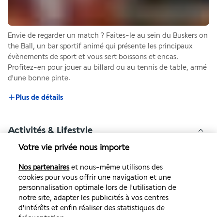
Envie de regarder un match ? Faites-le au sein du Buskers on 
the Ball, un bar sportif animé qui présente les principaux 
évènements de sport et vous sert boissons et encas. 
Profitez-en pour jouer au billard ou au tennis de table, armé 
d'une bonne pinte.
Plus de détails
Activités & Lifestyle
Votre vie privée nous importe
Venez vivre un week-end de fête et de découvertes en plein 
Nos partenaires
et nous-même utilisons des
cœur de Dublin. L'emplacement stratégique du Temple Bar 
cookies pour vous offrir une navigation et une
Hotel en fait un établissement de choix pour s'imprégner de 
personnalisation optimale lors de l'utilisation de
la culture irlandaise de manière festive et accueillante.
notre site, adapter les publicités à vos centres
d'intérêts et enfin réaliser des statistiques de
Depuis Temple Bar, le quartier le plus animé de Dublin, vous 