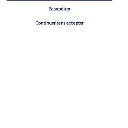
Paramétrer
Vérifier les disponibilités
Continuer sans accepter
CONTACTEZ-NOUS
01 70 99 99 52
Réservations 7j/7 du lundi au vendredi de 10h à 20h. Le samedi et
dimanche de 10h à 19h
(Prix d'un appel local)
Depuis l’étranger et les DROM-COM
+33 1 70 99 99 52
(Prix d’un appel international)
Privilégiez les heures à faible affluence