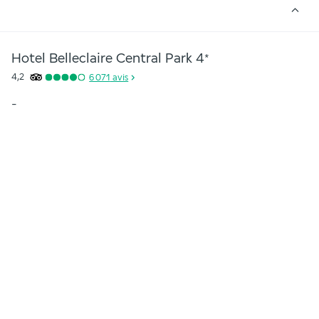
Hotel Belleclaire Central Park
4
*
4,2
6 071
avis
-