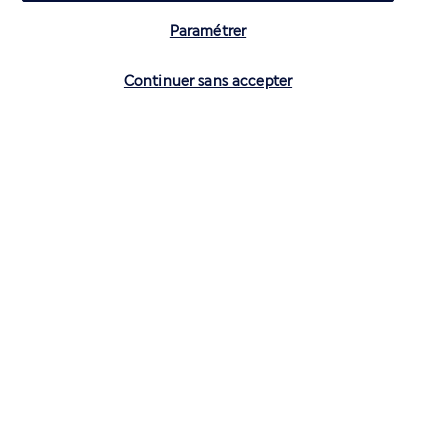
Paramétrer
Vérifier les disponibilités
Continuer sans accepter
CONTACTEZ-NOUS
01 70 99 99 52
Réservations 7j/7 du lundi au vendredi de 10h à 20h. Le samedi et
dimanche de 10h à 19h
(Prix d'un appel local)
Depuis l’étranger et les DROM-COM
+33 1 70 99 99 52
(Prix d’un appel international)
Privilégiez les heures à faible affluence