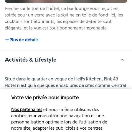
Perché sur le toit de l'hôtel, ce bar lounge vous reçoit en 
soirée pour un verre avec la skyline en toile de fond. Ici, les 
cocktails sont étonnants, les espaces de détente sont 
élégants, et la vue est tout bonnement imprenable.
Plus de détails
Activités & Lifestyle
Situé dans le quartier en vogue de Hell's Kitchen, l'Ink 48 
Hotel n'est qu'à quelques encablures de sites comme Central 
Park, Times Square, les théâtres de Broadway et le 
Votre vie privée nous importe
Rockefeller Center.
Nos partenaires
et nous-même utilisons des
Dans les environs de votre adresse new-yorkaise, vous 
cookies pour vous offrir une navigation et une
trouverez aussi toute une variété de boutiques et des perles 
personnalisation optimale lors de l'utilisation de
moins connues, mais qui valent le détour. Parmi les lieux à 
notre site, adapter les publicités à vos centres
découvrir, ne manquez pas le Hudson Yards, un centre 