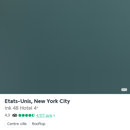
Etats-Unis, New York City
Ink 48 Hotel
4
*
4,3
4 177
avis
Centre ville
Rooftop