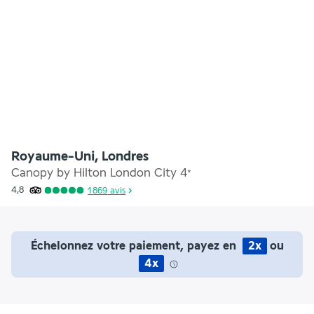
Royaume-Uni, Londres
Canopy by Hilton London City
4
*
4,8
1 869
avis
Échelonnez votre paiement, payez en
2x
ou
4x