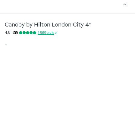
Canopy by Hilton London City
4
*
4,8
1 869
avis
-