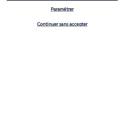
Paramétrer
Vérifier les disponibilités
Continuer sans accepter
CONTACTEZ-NOUS
01 70 99 99 52
Réservations 7j/7 du lundi au vendredi de 10h à 20h. Le samedi et
dimanche de 10h à 19h
(Prix d'un appel local)
Depuis l’étranger et les DROM-COM
+33 1 70 99 99 52
(Prix d’un appel international)
Privilégiez les heures à faible affluence