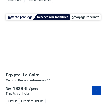
Tout inclus
Piscine extérieure
Vente privilège
Réservé aux membres
Voyage itinérant
Egypte, Le Caire
Circuit Perles nubiennes
5
*
1 329 €
Dès
/pers
11 nuits
,
vol inclus
Circuit
Croisière incluse