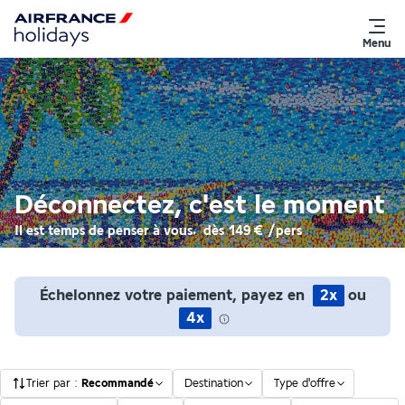
Menu
Déconnectez, c'est le moment
Il est temps de penser à vous.
dès
149 €
/pers
Échelonnez votre paiement, payez en
2x
ou
4x
Trier par
:
Recommandé
Destination
Type d'offre