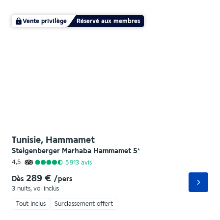
Vente privilège
Réservé aux membres
Tunisie, Hammamet
Steigenberger Marhaba Hammamet
5
*
4,5
5 913
avis
289 €
Dès
/pers
3 nuits
,
vol inclus
Tout inclus
Surclassement offert