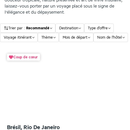
douceur tropicale, nature préservée et art de vivre insulaire,
laissez-vous porter par un voyage placé sous le signe de
l’élégance et du dépaysement.
Trier par
:
Recommandé
Destination
Type d'offre
Voyage itinérant
Thème
Mois de départ
Nom de l'hôtel
Coup de cœur
Brésil, Rio De Janeiro