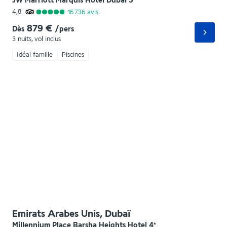
JW Marriott Marquis Hotel Dubai
5
*
4,8
16 736
avis
879 €
Dès
/pers
3 nuits
,
vol inclus
Idéal famille
Piscines
Emirats Arabes Unis, Dubaï
Millennium Place Barsha Heights Hotel
4
*