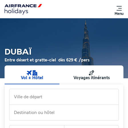
Menu
DUBAÏ
Entre désert et gratte-ciel
dès
629 €
/pers
Vol + Hôtel
Voyages itinérants
Ville de départ
Destination ou hôtel