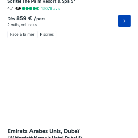
Sofitel The Palm Resort & Spa
5
*
4,7
18 078
avis
859 €
Dès
/pers
2 nuits
,
vol inclus
Face à la mer
Piscines
Emirats Arabes Unis, Dubaï