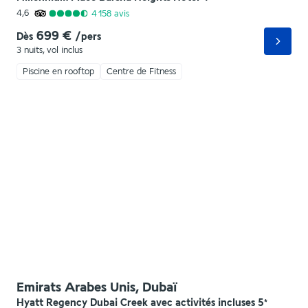
4,6
4 158
avis
699 €
Dès
/pers
3 nuits
,
vol inclus
Piscine en rooftop
Centre de Fitness
Emirats Arabes Unis, Dubaï
Hyatt Regency Dubai Creek avec activités incluses
5
*