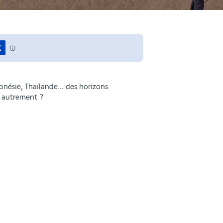
x
donésie, Thaïlande… des horizons
r autrement ?