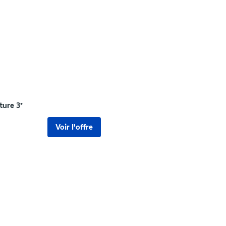
lture
3
*
Voir l'offre