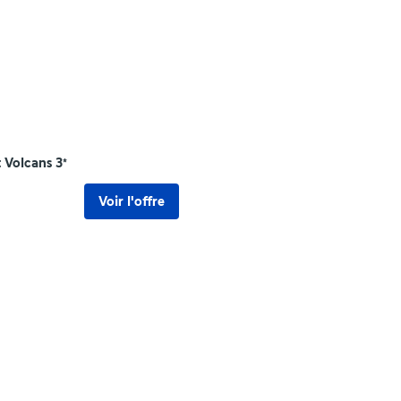
t Volcans
3
*
Voir l'offre