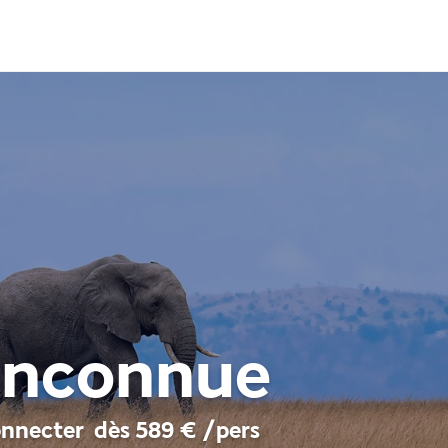
 inconnue
onnecter
dès
589 €
/pers