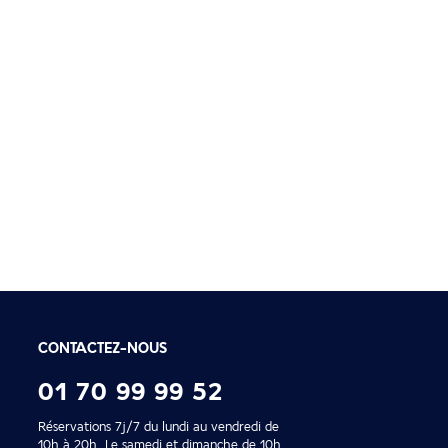
Paiement en 2x ou 4
Profitez de nos facilités de
CONTACTEZ-NOUS
01 70 99 99 52
Réservations 7j/7 du lundi au vendredi de
10h à 20h. Le samedi et dimanche de 10h