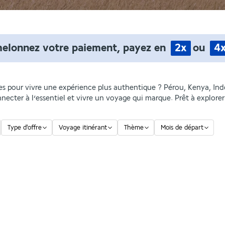
helonnez votre paiement, payez en
2x
ou
4
ques pour vivre une expérience plus authentique ? Pérou, Kenya, In
nnecter à l’essentiel et vivre un voyage qui marque. Prêt à explore
Type d'offre
Voyage itinérant
Thème
Mois de départ