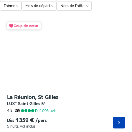
Thème
Mois de départ
Nom de l'hôtel
Coup de cœur
La Réunion, St Gilles
LUX* Saint Gilles
5
*
4,3
4 095
avis
1 359 €
Dès
/pers
5 nuits
,
vol inclus