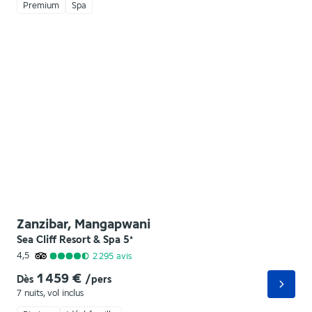
Premium
Spa
Zanzibar, Mangapwani
Sea Cliff Resort & Spa
5
*
4,5
2 295
avis
1 459 €
Dès
/pers
7 nuits
,
vol inclus