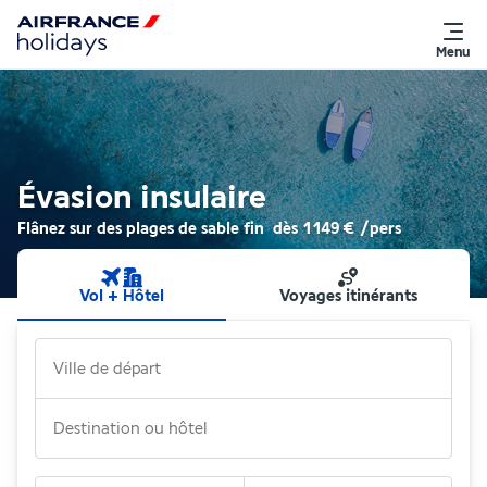
Menu
Évasion insulaire
Flânez sur des plages de sable fin
dès
1 149 €
/pers
Vol + Hôtel
Voyages itinérants
Ville de départ
Destination ou hôtel