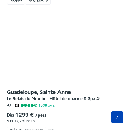
Piscines
Idéal famille
Guadeloupe, Sainte Anne
Le Relais du Moulin - Hôtel de charme & Spa
4
*
4,6
1 509
avis
1 299 €
Dès
/pers
5 nuits
,
vol inclus