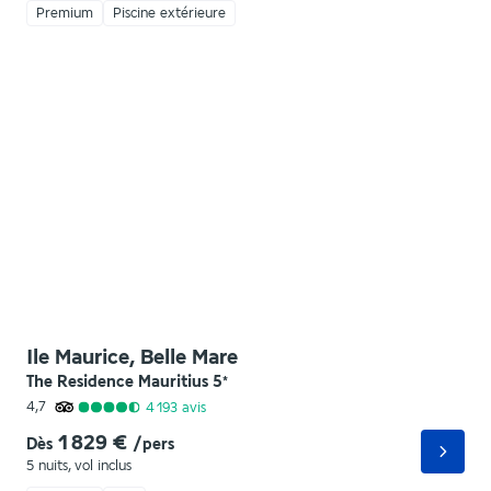
Premium
Piscine extérieure
Ile Maurice, Belle Mare
The Residence Mauritius
5
*
4,7
4 193
avis
1 829 €
Dès
/pers
5 nuits
,
vol inclus