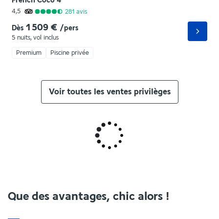
French Coco
4
*
4,5
281
avis
1 509 €
Dès
/pers
5 nuits
,
vol inclus
Premium
Piscine privée
Voir toutes les ventes privilèges
Que des avantages, chic alors !