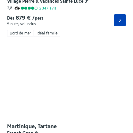
Village Pierre & Vacances Sainte Luce
3
*
3,8
2 347
avis
879 €
Dès
/pers
5 nuits
,
vol inclus
Bord de mer
Idéal famille
Martinique, Tartane