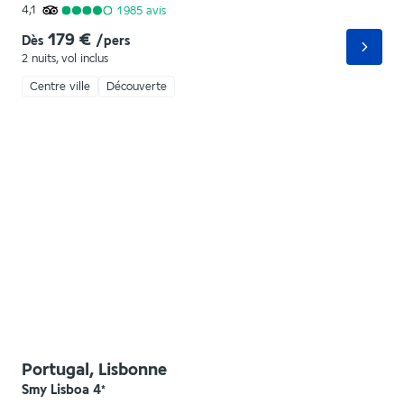
4,1
1 985
avis
179 €
Dès
/pers
2 nuits
,
vol inclus
Centre ville
Découverte
Portugal, Lisbonne
Smy Lisboa
4
*