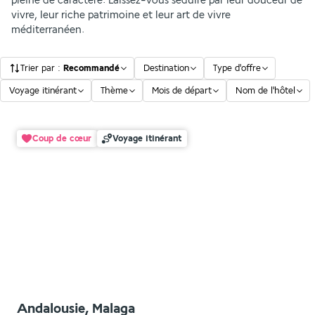
pleine de caractère. Laissez-vous séduire par leur douceur de
vivre, leur riche patrimoine et leur art de vivre
méditerranéen.
Trier par
:
Recommandé
Destination
Type d'offre
Voyage itinérant
Thème
Mois de départ
Nom de l'hôtel
Coup de cœur
Voyage itinérant
Andalousie, Malaga