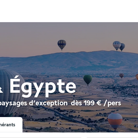
& Égypte
 paysages d’exception
dès
199 €
/pers
nérants