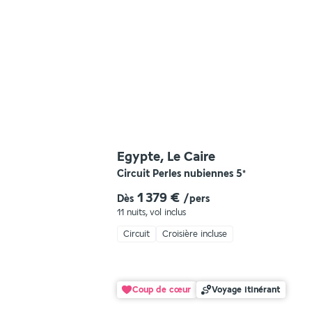
Egypte, Le Caire
Circuit Perles nubiennes
5
*
1 379 €
Dès
/pers
11 nuits
,
vol inclus
Circuit
Croisière incluse
Coup de cœur
Voyage itinérant