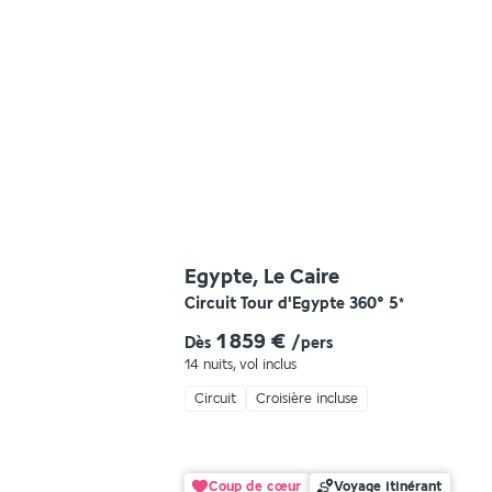
Egypte, Le Caire
Circuit Tour d'Egypte 360°
5
*
1 859 €
Dès
/pers
14 nuits
,
vol inclus
Circuit
Croisière incluse
Coup de cœur
Voyage itinérant