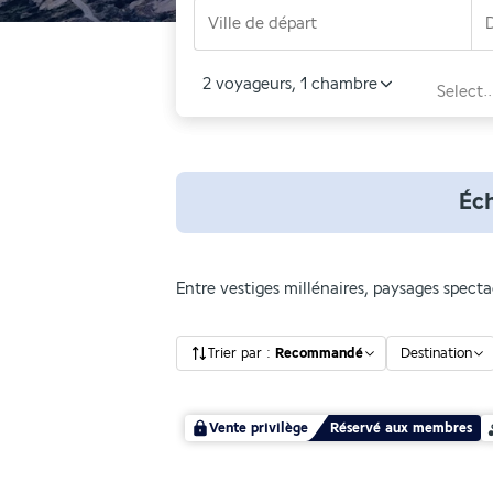
Ville de départ
2 voyageurs
,
1 chambre
Select..
Éc
Entre vestiges millénaires, paysages spectacu
Trier par
:
Recommandé
Destination
Vente privilège
Réservé aux membres