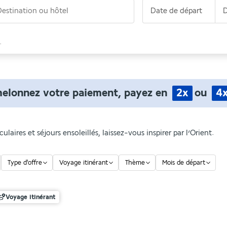
Destination ou hôtel
Date de départ
D
.
helonnez votre paiement, payez en
2x
ou
4
laires et séjours ensoleillés, laissez-vous inspirer par l’Orient.
Type d'offre
Voyage itinérant
Thème
Mois de départ
Voyage itinérant