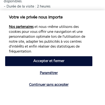
disponibles. 
- Durée de la visite : 2 heures
CODE VESTIMENTAIRE :
Votre vie privée nous importe
- Apportez des lunettes de soleil. Les matériaux 
réfléchissants utilisés dans le SUMMIT créent un 
Nos partenaires
et nous-même utilisons des
environnement lumineux, en particulier en période de plein 
cookies pour vous offrir une navigation et une
soleil.
personnalisation optimale lors de l'utilisation de
- Habillez-vous en conséquence. Le SUMMIT dispose de 
notre site, adapter les publicités à vos centres
nombreux sols réfléchissants. Nous recommandons des 
d'intérêts et enfin réaliser des statistiques de
pantalons, des shorts ou des collants si possible.
fréquentation.
- Portez des chaussures confortables et non marquantes. Les 
talons aiguilles, les bottes de travail, les crampons et 
Accepter et fermer
certaines autres chaussures qui peuvent endommager les sols 
ne sont pas autorisés.
Paramétrer
Westgate New York Grand Central 4*
Continuer sans accepter
Informations utiles