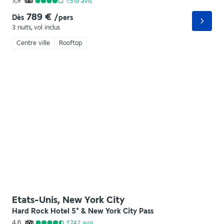
3,9
1 519
avis
789 €
Dès
/pers
3 nuits
,
vol inclus
Centre ville
Rooftop
Etats-Unis, New York City
Hard Rock Hotel 5* & New York City Pass
4,6
1 742
avis