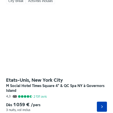
City break
Activités incluses
Etats-Unis, New York City
M Social Hotel Times Square 4* & QC Spa NY à Governors
Island
4,3
2 131
avis
1 059 €
Dès
/pers
3 nuits
,
vol inclus