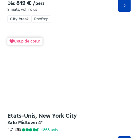
819 €
Dès
/pers
3 nuits
,
vol inclus
City break
Rooftop
Coup de cœur
Etats-Unis, New York City
Arlo Midtown
4
*
4,7
1 865
avis