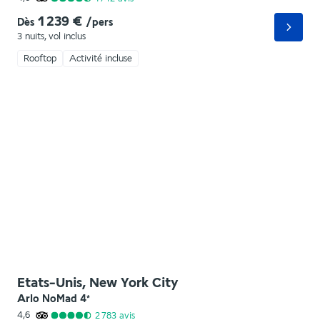
1 239 €
Dès
/pers
3 nuits
,
vol inclus
Rooftop
Activité incluse
Etats-Unis, New York City
Arlo NoMad
4
*
4,6
2 783
avis