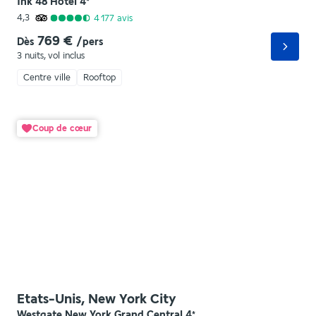
Ink 48 Hotel
4
*
4,3
4 177
avis
769 €
Dès
/pers
3 nuits
,
vol inclus
Centre ville
Rooftop
Coup de cœur
Etats-Unis, New York City
Westgate New York Grand Central
4
*